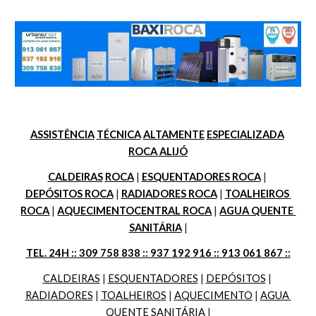
ASSISTÊNCIA
TÉCNICA
ALTAMENTE
ESPECIALIZADA
ROCA ALIJÓ
CALDEIRAS
ROCA
 | 
ESQUENTADORES ROCA
 | 
DEPÓSITOS ROCA
 | 
RADIADORES ROCA
 | 
TOALHEIROS 
ROCA
 | 
AQUECIMENTOCENTRAL ROCA
 | 
AGUA QUENTE 
SANITÁRIA
 |
TEL. 24H :: 309 758 838 :: 937 192 916 :: 913 061 867 ::
CALDEIRAS
 | 
ESQUENTADORES
 | 
DEPÓSITOS
 | 
RADIADORES
 | 
TOALHEIROS
 | 
AQUECIMENTO
 | 
AGUA 
QUENTE SANITÁRIA
 |