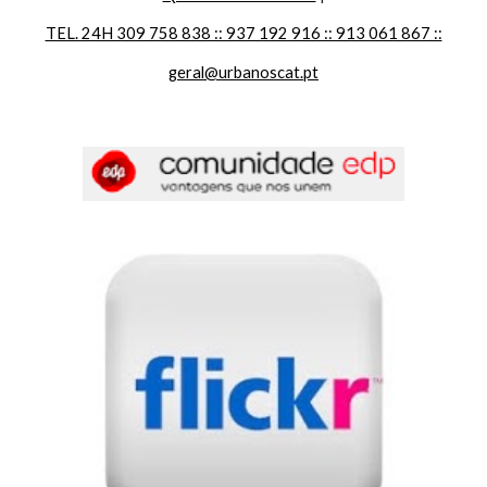
TEL. 24H 309 758 838 :: 937 192 916 :: 913 061 867 ::
geral@urbanoscat.pt