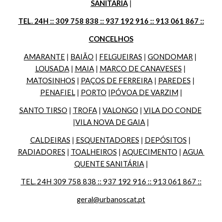
SANITÁRIA
 |
TEL. 24H :: 309 758 838 :: 937 192 916 :: 913 061 867 ::
CONCELHOS
AMARANTE
 | 
BAIÃO
 | 
FELGUEIRAS
 | 
GONDOMAR
 | 
LOUSADA
 | 
MAIA
 | 
MARCO DE CANAVESES
 | 
MATOSINHOS
 | 
PAÇOS DE FERREIRA
 | 
PAREDES
 | 
PENAFIEL
 | 
PORTO
 |
PÓVOA DE VARZIM
 |
SANTO TIRSO
 | 
TROFA
 | 
VALONGO
 | 
VILA DO CONDE
|
VILA NOVA DE GAIA
 |
CALDEIRAS
 | 
ESQUENTADORES
 | 
DEPÓSITOS
 | 
RADIADORES
 | 
TOALHEIROS
 | 
AQUECIMENTO
 | 
AGUA 
QUENTE SANITÁRIA
 |
TEL. 24H 309 758 838 :: 937 192 916 :: 913 061 867 ::
geral@urbanoscat.pt