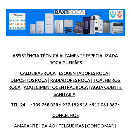
ASSISTÊNCIA
TÉCNICA
ALTAMENTE
ESPECIALIZADA
ROCA GUEIFÃES
CALDEIRAS
ROCA
 | 
ESQUENTADORES ROCA
 | 
DEPÓSITOS ROCA
 | 
RADIADORES ROCA
 | 
TOALHEIROS 
ROCA
 | 
AQUECIMENTOCENTRAL ROCA
 | 
AGUA QUENTE 
SANITÁRIA
 |
TEL. 24H :: 309 758 838 :: 937 192 916 :: 913 061 867 ::
CONCELHOS
AMARANTE
 | 
BAIÃO
 | 
FELGUEIRAS
 | 
GONDOMAR
 | 