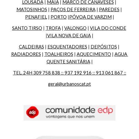
LOUSADA
 | 
MAIA
 | 
MARCO DE CANAVESES
 | 
MATOSINHOS
 | 
PAÇOS DE FERREIRA
 | 
PAREDES
 | 
PENAFIEL
 | 
PORTO
 |
PÓVOA DE VARZIM
 |
SANTO TIRSO
 | 
TROFA
 | 
VALONGO
 | 
VILA DO CONDE
|
VILA NOVA DE GAIA
 |
CALDEIRAS
 | 
ESQUENTADORES
 | 
DEPÓSITOS
 | 
RADIADORES
 | 
TOALHEIROS
 | 
AQUECIMENTO
 | 
AGUA 
QUENTE SANITÁRIA
 |
TEL. 24H 309 758 838 :: 937 192 916 :: 913 061 867 ::
geral@urbanoscat.pt