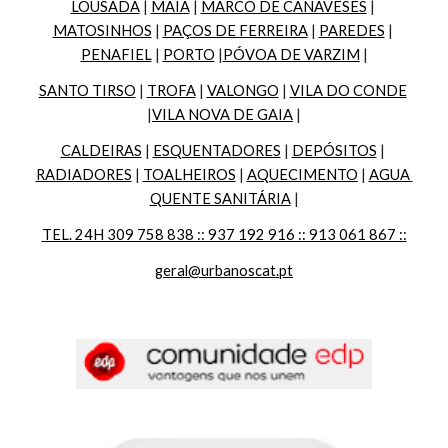
LOUSADA
 | 
MAIA
 | 
MARCO DE CANAVESES
 | 
MATOSINHOS
 | 
PAÇOS DE FERREIRA
 | 
PAREDES
 | 
PENAFIEL
 | 
PORTO
 |
PÓVOA DE VARZIM
 |
SANTO TIRSO
 | 
TROFA
 | 
VALONGO
 | 
VILA DO CONDE
|
VILA NOVA DE GAIA
 |
CALDEIRAS
 | 
ESQUENTADORES
 | 
DEPÓSITOS
 | 
RADIADORES
 | 
TOALHEIROS
 | 
AQUECIMENTO
 | 
AGUA 
QUENTE SANITÁRIA
 |
TEL. 24H 309 758 838 :: 937 192 916 :: 913 061 867 ::
geral@urbanoscat.pt