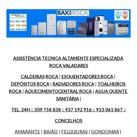
ASSISTÊNCIA
TÉCNICA
ALTAMENTE
ESPECIALIZADA
ROCA VALADARES
CALDEIRAS
ROCA
 | 
ESQUENTADORES ROCA
 | 
DEPÓSITOS ROCA
 | 
RADIADORES ROCA
 | 
TOALHEIROS 
ROCA
 | 
AQUECIMENTOCENTRAL ROCA
 | 
AGUA QUENTE 
SANITÁRIA
 |
TEL. 24H :: 309 758 838 :: 937 192 916 :: 913 061 867 ::
CONCELHOS
AMARANTE
 | 
BAIÃO
 | 
FELGUEIRAS
 | 
GONDOMAR
 | 