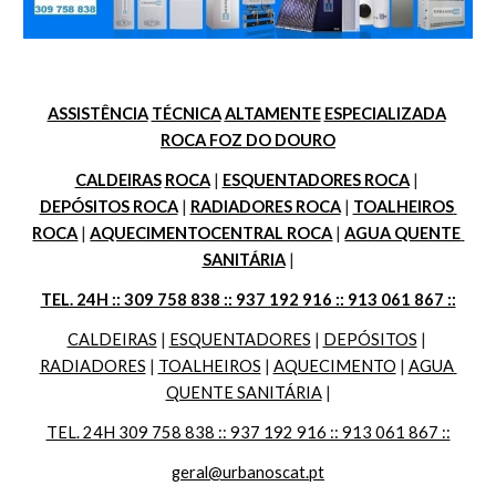
ASSISTÊNCIA
TÉCNICA
ALTAMENTE
ESPECIALIZADA
ROCA FOZ DO DOURO
CALDEIRAS
ROCA
 | 
ESQUENTADORES ROCA
 | 
DEPÓSITOS ROCA
 | 
RADIADORES ROCA
 | 
TOALHEIROS 
ROCA
 | 
AQUECIMENTOCENTRAL ROCA
 | 
AGUA QUENTE 
SANITÁRIA
 |
TEL. 24H :: 309 758 838 :: 937 192 916 :: 913 061 867 ::
CALDEIRAS
 | 
ESQUENTADORES
 | 
DEPÓSITOS
 | 
RADIADORES
 | 
TOALHEIROS
 | 
AQUECIMENTO
 | 
AGUA 
QUENTE SANITÁRIA
 |
TEL. 24H 309 758 838 :: 937 192 916 :: 913 061 867 ::
geral@urbanoscat.pt