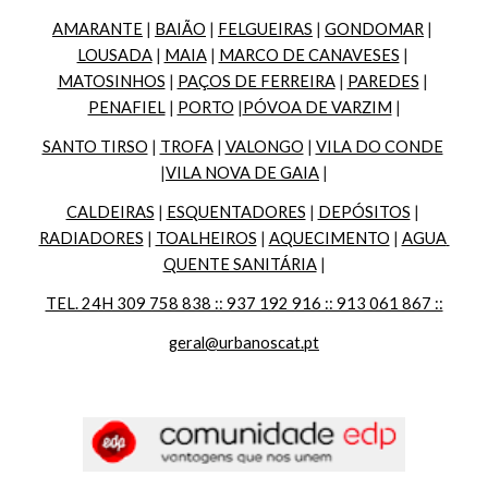
AMARANTE
 | 
BAIÃO
 | 
FELGUEIRAS
 | 
GONDOMAR
 | 
LOUSADA
 | 
MAIA
 | 
MARCO DE CANAVESES
 | 
MATOSINHOS
 | 
PAÇOS DE FERREIRA
 | 
PAREDES
 | 
PENAFIEL
 | 
PORTO
 |
PÓVOA DE VARZIM
 |
SANTO TIRSO
 | 
TROFA
 | 
VALONGO
 | 
VILA DO CONDE
|
VILA NOVA DE GAIA
 |
CALDEIRAS
 | 
ESQUENTADORES
 | 
DEPÓSITOS
 | 
RADIADORES
 | 
TOALHEIROS
 | 
AQUECIMENTO
 | 
AGUA 
QUENTE SANITÁRIA
 |
TEL. 24H 309 758 838 :: 937 192 916 :: 913 061 867 ::
geral@urbanoscat.pt