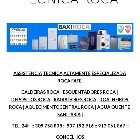
ASSISTÊNCIA
TÉCNICA
ALTAMENTE
ESPECIALIZADA
ROCA FAFE 
CALDEIRAS
ROCA
 | 
ESQUENTADORES ROCA
 | 
DEPÓSITOS ROCA
 | 
RADIADORES ROCA
 | 
TOALHEIROS 
ROCA
 | 
AQUECIMENTOCENTRAL ROCA
 | 
AGUA QUENTE 
SANITÁRIA
 |
TEL. 24H :: 309 758 838 :: 937 192 916 :: 913 061 867 ::
CONCELHOS