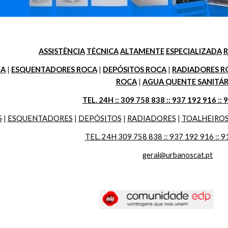
ASSISTÊNCIA
TÉCNICA
ALTAMENTE
ESPECIALIZADA
R
CA
 | 
ESQUENTADORES ROCA
 | 
DEPÓSITOS ROCA
 | 
RADIADORES R
ROCA
 | 
AGUA QUENTE SANITÁR
TEL. 24H :: 309 758 838 :: 937 192 916 :: 
S
 | 
ESQUENTADORES
 | 
DEPÓSITOS
 | 
RADIADORES
 | 
TOALHEIRO
TEL. 24H 309 758 838 :: 937 192 916 :: 9
geral@urbanoscat.pt