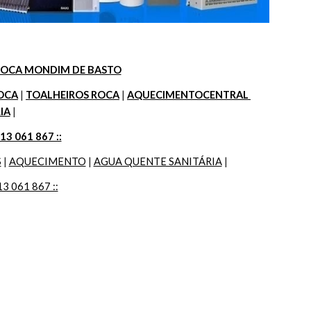
OCA MONDIM DE BASTO
OCA
 | 
TOALHEIROS ROCA
 | 
AQUECIMENTOCENTRAL 
IA
 |
913 061 867 ::
S
 | 
AQUECIMENTO
 | 
AGUA QUENTE SANITÁRIA
 |
13 061 867 ::