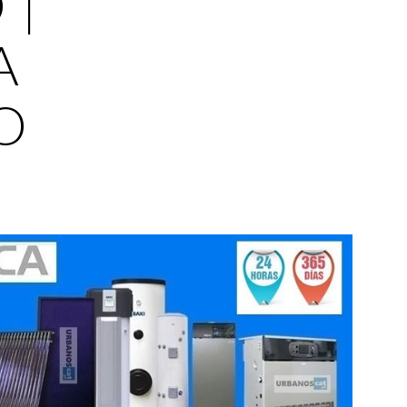
| 
 
O