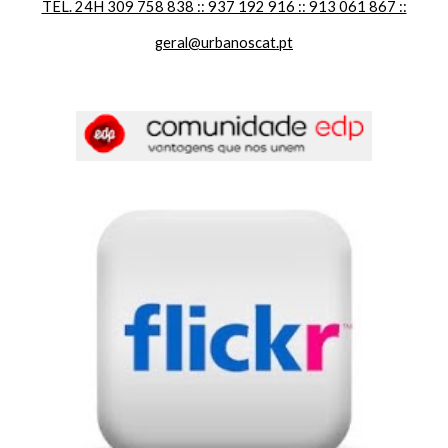
TEL. 24H 309 758 838 :: 937 192 916 :: 913 061 867 ::
geral@urbanoscat.pt