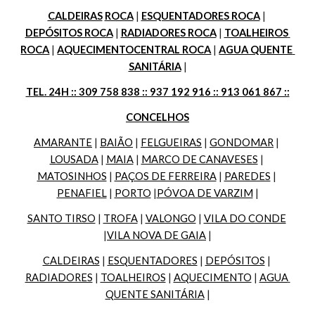
CALDEIRAS
ROCA
 | 
ESQUENTADORES ROCA
 | 
DEPÓSITOS ROCA
 | 
RADIADORES ROCA
 | 
TOALHEIROS 
ROCA
 | 
AQUECIMENTOCENTRAL ROCA
 | 
AGUA QUENTE 
SANITÁRIA
 |
TEL. 24H :: 309 758 838 :: 937 192 916 :: 913 061 867 ::
CONCELHOS
AMARANTE
 | 
BAIÃO
 | 
FELGUEIRAS
 | 
GONDOMAR
 | 
LOUSADA
 | 
MAIA
 | 
MARCO DE CANAVESES
 | 
MATOSINHOS
 | 
PAÇOS DE FERREIRA
 | 
PAREDES
 | 
PENAFIEL
 | 
PORTO
 |
PÓVOA DE VARZIM
 |
SANTO TIRSO
 | 
TROFA
 | 
VALONGO
 | 
VILA DO CONDE
|
VILA NOVA DE GAIA
 |
CALDEIRAS
 | 
ESQUENTADORES
 | 
DEPÓSITOS
 | 
RADIADORES
 | 
TOALHEIROS
 | 
AQUECIMENTO
 | 
AGUA 
QUENTE SANITÁRIA
 |