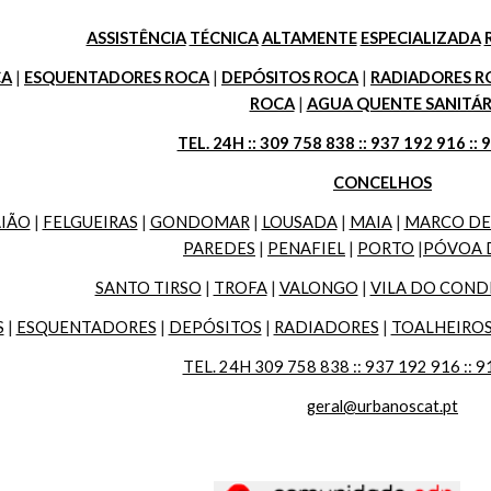
ASSISTÊNCIA
TÉCNICA
ALTAMENTE
ESPECIALIZADA
CA
 | 
ESQUENTADORES ROCA
 | 
DEPÓSITOS ROCA
 | 
RADIADORES R
ROCA
 | 
AGUA QUENTE SANITÁR
TEL. 24H :: 309 758 838 :: 937 192 916 :: 
CONCELHOS
IÃO
 | 
FELGUEIRAS
 | 
GONDOMAR
 | 
LOUSADA
 | 
MAIA
 | 
MARCO DE
PAREDES
 | 
PENAFIEL
 | 
PORTO
 |
PÓVOA 
SANTO TIRSO
 | 
TROFA
 | 
VALONGO
 | 
VILA DO COND
S
 | 
ESQUENTADORES
 | 
DEPÓSITOS
 | 
RADIADORES
 | 
TOALHEIRO
TEL. 24H 309 758 838 :: 937 192 916 :: 9
geral@urbanoscat.pt