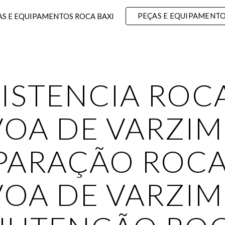
PEÇAS E EQUIPAMENT
AS E EQUIPAMENTOS ROCA BAXI
ip to main content
Skip to navigat
ISTENCIA ROCA
OA DE VARZIM |
PARAÇÃO ROCA
OA DE VARZIM |