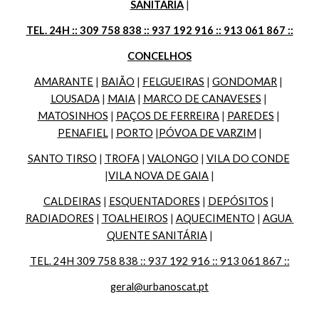
SANITÁRIA
 |
TEL. 24H :: 309 758 838 :: 937 192 916 :: 913 061 867 ::
CONCELHOS
AMARANTE
 | 
BAIÃO
 | 
FELGUEIRAS
 | 
GONDOMAR
 | 
LOUSADA
 | 
MAIA
 | 
MARCO DE CANAVESES
 | 
MATOSINHOS
 | 
PAÇOS DE FERREIRA
 | 
PAREDES
 | 
PENAFIEL
 | 
PORTO
 |
PÓVOA DE VARZIM
 |
SANTO TIRSO
 | 
TROFA
 | 
VALONGO
 | 
VILA DO CONDE
|
VILA NOVA DE GAIA
 |
CALDEIRAS
 | 
ESQUENTADORES
 | 
DEPÓSITOS
 | 
RADIADORES
 | 
TOALHEIROS
 | 
AQUECIMENTO
 | 
AGUA 
QUENTE SANITÁRIA
 |
TEL. 24H 309 758 838 :: 937 192 916 :: 913 061 867 ::
geral@urbanoscat.pt