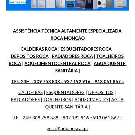
ASSISTÊNCIA
TÉCNICA
ALTAMENTE
ESPECIALIZADA
ROCA MONÇÃO
CALDEIRAS
ROCA
 | 
ESQUENTADORES ROCA
 | 
DEPÓSITOS ROCA
 | 
RADIADORES ROCA
 | 
TOALHEIROS 
ROCA
 | 
AQUECIMENTOCENTRAL ROCA
 | 
AGUA QUENTE 
SANITÁRIA
 |
TEL. 24H :: 309 758 838 :: 937 192 916 :: 913 061 867 ::
CALDEIRAS
 | 
ESQUENTADORES
 | 
DEPÓSITOS
 | 
RADIADORES
 | 
TOALHEIROS
 | 
AQUECIMENTO
 | 
AGUA 
QUENTE SANITÁRIA
 |
TEL. 24H 309 758 838 :: 937 192 916 :: 913 061 867 ::
geral@urbanoscat.pt