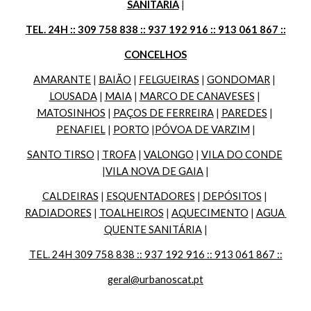
SANITÁRIA
 |
TEL. 24H :: 309 758 838 :: 937 192 916 :: 913 061 867 ::
CONCELHOS
AMARANTE
 | 
BAIÃO
 | 
FELGUEIRAS
 | 
GONDOMAR
 | 
LOUSADA
 | 
MAIA
 | 
MARCO DE CANAVESES
 | 
MATOSINHOS
 | 
PAÇOS DE FERREIRA
 | 
PAREDES
 | 
PENAFIEL
 | 
PORTO
 |
PÓVOA DE VARZIM
 |
SANTO TIRSO
 | 
TROFA
 | 
VALONGO
 | 
VILA DO CONDE
|
VILA NOVA DE GAIA
 |
CALDEIRAS
 | 
ESQUENTADORES
 | 
DEPÓSITOS
 | 
RADIADORES
 | 
TOALHEIROS
 | 
AQUECIMENTO
 | 
AGUA 
QUENTE SANITÁRIA
 |
TEL. 24H 309 758 838 :: 937 192 916 :: 913 061 867 ::
geral@urbanoscat.pt