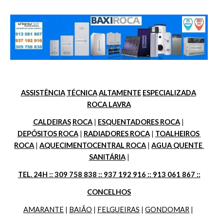
ASSISTÊNCIA
TÉCNICA
ALTAMENTE
ESPECIALIZADA
ROCA LAVRA
CALDEIRAS
ROCA
 | 
ESQUENTADORES ROCA
 | 
DEPÓSITOS ROCA
 | 
RADIADORES ROCA
 | 
TOALHEIROS 
ROCA
 | 
AQUECIMENTOCENTRAL ROCA
 | 
AGUA QUENTE 
SANITÁRIA
 |
TEL. 24H :: 309 758 838 :: 937 192 916 :: 913 061 867 ::
CONCELHOS
AMARANTE
 | 
BAIÃO
 | 
FELGUEIRAS
 | 
GONDOMAR
 | 