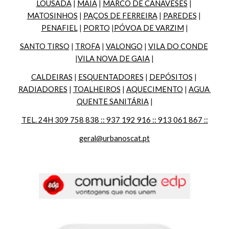
LOUSADA
 | 
MAIA
 | 
MARCO DE CANAVESES
 | 
MATOSINHOS
 | 
PAÇOS DE FERREIRA
 | 
PAREDES
 | 
PENAFIEL
 | 
PORTO
 |
PÓVOA DE VARZIM
 |
SANTO TIRSO
 | 
TROFA
 | 
VALONGO
 | 
VILA DO CONDE
|
VILA NOVA DE GAIA
 |
CALDEIRAS
 | 
ESQUENTADORES
 | 
DEPÓSITOS
 | 
RADIADORES
 | 
TOALHEIROS
 | 
AQUECIMENTO
 | 
AGUA 
QUENTE SANITÁRIA
 |
TEL. 24H 309 758 838 :: 937 192 916 :: 913 061 867 ::
geral@urbanoscat.pt