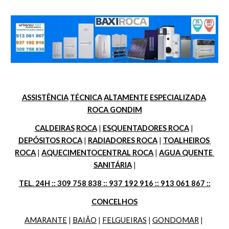
ASSISTÊNCIA
TÉCNICA
ALTAMENTE
ESPECIALIZADA
ROCA GONDIM
CALDEIRAS
ROCA
 | 
ESQUENTADORES ROCA
 | 
DEPÓSITOS ROCA
 | 
RADIADORES ROCA
 | 
TOALHEIROS 
ROCA
 | 
AQUECIMENTOCENTRAL ROCA
 | 
AGUA QUENTE 
SANITÁRIA
 |
TEL. 24H :: 309 758 838 :: 937 192 916 :: 913 061 867 ::
CONCELHOS
AMARANTE
 | 
BAIÃO
 | 
FELGUEIRAS
 | 
GONDOMAR
 | 