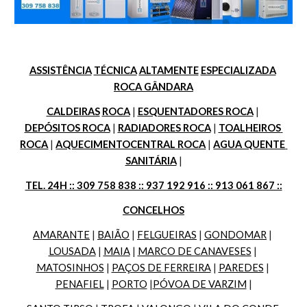
ASSISTÊNCIA
TÉCNICA
ALTAMENTE
ESPECIALIZADA
ROCA GÂNDARA
CALDEIRAS
ROCA
 | 
ESQUENTADORES ROCA
 | 
DEPÓSITOS ROCA
 | 
RADIADORES ROCA
 | 
TOALHEIROS 
ROCA
 | 
AQUECIMENTOCENTRAL ROCA
 | 
AGUA QUENTE 
SANITÁRIA
 |
TEL. 24H :: 309 758 838 :: 937 192 916 :: 913 061 867 ::
CONCELHOS
AMARANTE
 | 
BAIÃO
 | 
FELGUEIRAS
 | 
GONDOMAR
 | 
LOUSADA
 | 
MAIA
 | 
MARCO DE CANAVESES
 | 
MATOSINHOS
 | 
PAÇOS DE FERREIRA
 | 
PAREDES
 | 
PENAFIEL
 | 
PORTO
 |
PÓVOA DE VARZIM
 |