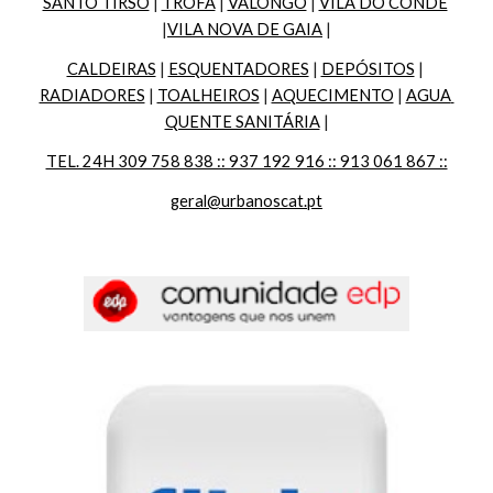
SANTO TIRSO
 | 
TROFA
 | 
VALONGO
 | 
VILA DO CONDE
|
VILA NOVA DE GAIA
 |
CALDEIRAS
 | 
ESQUENTADORES
 | 
DEPÓSITOS
 | 
RADIADORES
 | 
TOALHEIROS
 | 
AQUECIMENTO
 | 
AGUA 
QUENTE SANITÁRIA
 |
TEL. 24H 309 758 838 :: 937 192 916 :: 913 061 867 ::
geral@urbanoscat.pt