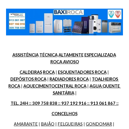
ASSISTÊNCIA
TÉCNICA
ALTAMENTE
ESPECIALIZADA
ROCA AVIOSO
CALDEIRAS
ROCA
 | 
ESQUENTADORES ROCA
 | 
DEPÓSITOS ROCA
 | 
RADIADORES ROCA
 | 
TOALHEIROS 
ROCA
 | 
AQUECIMENTOCENTRAL ROCA
 | 
AGUA QUENTE 
SANITÁRIA
 |
TEL. 24H :: 309 758 838 :: 937 192 916 :: 913 061 867 ::
CONCELHOS
AMARANTE
 | 
BAIÃO
 | 
FELGUEIRAS
 | 
GONDOMAR
 | 