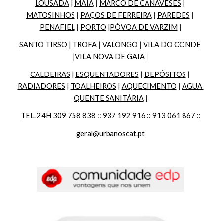
LOUSADA
 | 
MAIA
 | 
MARCO DE CANAVESES
 | 
MATOSINHOS
 | 
PAÇOS DE FERREIRA
 | 
PAREDES
 | 
PENAFIEL
 | 
PORTO
 |
PÓVOA DE VARZIM
 |
SANTO TIRSO
 | 
TROFA
 | 
VALONGO
 | 
VILA DO CONDE
|
VILA NOVA DE GAIA
 |
CALDEIRAS
 | 
ESQUENTADORES
 | 
DEPÓSITOS
 | 
RADIADORES
 | 
TOALHEIROS
 | 
AQUECIMENTO
 | 
AGUA 
QUENTE SANITÁRIA
 |
TEL. 24H 309 758 838 :: 937 192 916 :: 913 061 867 ::
geral@urbanoscat.pt