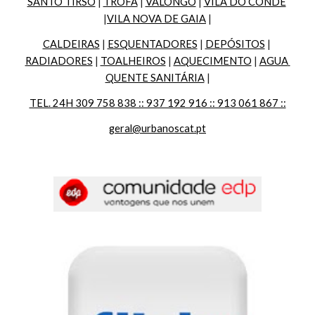
SANTO TIRSO
 | 
TROFA
 | 
VALONGO
 | 
VILA DO CONDE
|
VILA NOVA DE GAIA
 |
CALDEIRAS
 | 
ESQUENTADORES
 | 
DEPÓSITOS
 | 
RADIADORES
 | 
TOALHEIROS
 | 
AQUECIMENTO
 | 
AGUA 
QUENTE SANITÁRIA
 |
TEL. 24H 309 758 838 :: 937 192 916 :: 913 061 867 ::
geral@urbanoscat.pt