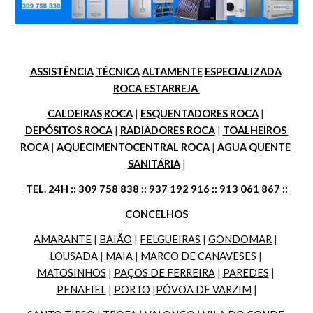
ASSISTÊNCIA
TÉCNICA
ALTAMENTE
ESPECIALIZADA
ROCA ESTARREJA 
CALDEIRAS
ROCA
 | 
ESQUENTADORES ROCA
 | 
DEPÓSITOS ROCA
 | 
RADIADORES ROCA
 | 
TOALHEIROS 
ROCA
 | 
AQUECIMENTOCENTRAL ROCA
 | 
AGUA QUENTE 
SANITÁRIA
 |
TEL. 24H :: 309 758 838 :: 937 192 916 :: 913 061 867 ::
CONCELHOS
AMARANTE
 | 
BAIÃO
 | 
FELGUEIRAS
 | 
GONDOMAR
 | 
LOUSADA
 | 
MAIA
 | 
MARCO DE CANAVESES
 | 
MATOSINHOS
 | 
PAÇOS DE FERREIRA
 | 
PAREDES
 | 
PENAFIEL
 | 
PORTO
 |
PÓVOA DE VARZIM
 |