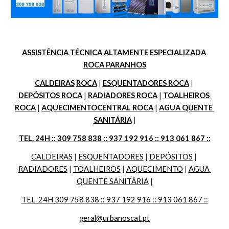
ASSISTÊNCIA
TÉCNICA
ALTAMENTE
ESPECIALIZADA
ROCA PARANHOS
CALDEIRAS
ROCA
 | 
ESQUENTADORES ROCA
 | 
DEPÓSITOS ROCA
 | 
RADIADORES ROCA
 | 
TOALHEIROS 
ROCA
 | 
AQUECIMENTOCENTRAL ROCA
 | 
AGUA QUENTE 
SANITÁRIA
 |
TEL. 24H :: 309 758 838 :: 937 192 916 :: 913 061 867 ::
CALDEIRAS
 | 
ESQUENTADORES
 | 
DEPÓSITOS
 | 
RADIADORES
 | 
TOALHEIROS
 | 
AQUECIMENTO
 | 
AGUA 
QUENTE SANITÁRIA
 |
TEL. 24H 309 758 838 :: 937 192 916 :: 913 061 867 ::
geral@urbanoscat.pt