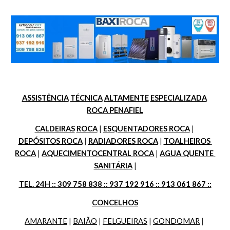
ASSISTÊNCIA
TÉCNICA
ALTAMENTE
ESPECIALIZADA
ROCA PENAFIEL
CALDEIRAS
ROCA
 | 
ESQUENTADORES ROCA
 | 
DEPÓSITOS ROCA
 | 
RADIADORES ROCA
 | 
TOALHEIROS 
ROCA
 | 
AQUECIMENTOCENTRAL ROCA
 | 
AGUA QUENTE 
SANITÁRIA
 |
TEL. 24H :: 309 758 838 :: 937 192 916 :: 913 061 867 ::
CONCELHOS
AMARANTE
 | 
BAIÃO
 | 
FELGUEIRAS
 | 
GONDOMAR
 | 