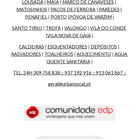
LOUSADA
 | 
MAIA
 | 
MARCO DE CANAVESES
 | 
MATOSINHOS
 | 
PAÇOS DE FERREIRA
 | 
PAREDES
 | 
PENAFIEL
 | 
PORTO
 |
PÓVOA DE VARZIM
 |
SANTO TIRSO
 | 
TROFA
 | 
VALONGO
 | 
VILA DO CONDE
|
VILA NOVA DE GAIA
 |
CALDEIRAS
 | 
ESQUENTADORES
 | 
DEPÓSITOS
 | 
RADIADORES
 | 
TOALHEIROS
 | 
AQUECIMENTO
 | 
AGUA 
QUENTE SANITÁRIA
 |
TEL. 24H 309 758 838 :: 937 192 916 :: 913 061 867 ::
geral@urbanoscat.pt