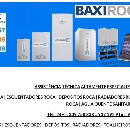
ASSISTÊNCIA
TÉCNICA
ALTAMENTE
ESPECIALI
CA
 | 
ESQUENTADORES ROCA
 | 
DEPÓSITOS ROCA
 | 
RADIADORES R
ROCA
 | 
AGUA QUENTE SANITÁR
TEL. 24H :: 309 758 838 :: 937 192 916 :: 
S
 | 
ESQUENTADORES
 | 
DEPÓSITOS
 | 
RADIADORES
 | 
TOALHEIRO