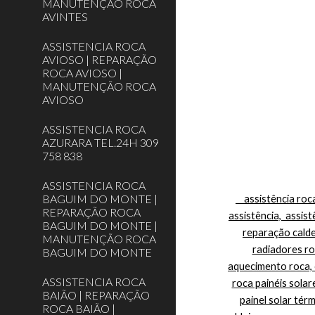
MANUTENÇÃO ROCA
AVINTES
ASSISTENCIA ROCA
AVIOSO | REPARAÇÃO
ROCA AVIOSO |
MANUTENÇÃO ROCA
AVIOSO
ASSISTENCIA ROCA
AZURARA TEL.24H 309
758 838
ASSISTENCIA ROCA
BAGUIM DO MONTE |
    assistência roca, assistência técnica roca porto, assistência caldeiras roca, caldeiras roca assistência, roca caldeiras assistência técnica, roca 
REPARAÇÃO ROCA
assistência,  assis
BAGUIM DO MONTE |
reparação caldei
MANUTENÇÃO ROCA
radiadores ro
BAGUIM DO MONTE
aquecimento roca, c
ASSISTENCIA ROCA
roca painéis solare
BAIÃO | REPARAÇÃO
painel solar tér
ROCA BAIÃO |