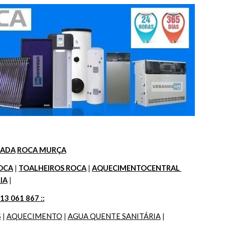
ZADA
ROCA MURÇA
OCA
 | 
TOALHEIROS ROCA
 | 
AQUECIMENTOCENTRAL 
IA
 |
913 061 867 ::
S
 | 
AQUECIMENTO
 | 
AGUA QUENTE SANITÁRIA
 |