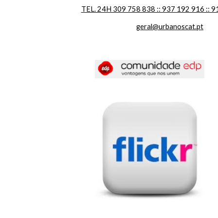
TEL. 24H 309 758 838 :: 937 192 916 :: 9
geral@urbanoscat.pt