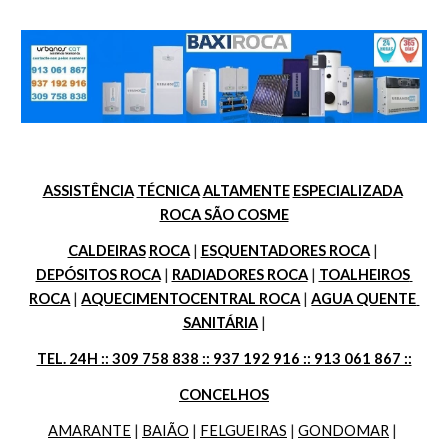
ASSISTÊNCIA
TÉCNICA
ALTAMENTE
ESPECIALIZADA
ROCA SÃO COSME
CALDEIRAS
ROCA
 | 
ESQUENTADORES ROCA
 | 
DEPÓSITOS ROCA
 | 
RADIADORES ROCA
 | 
TOALHEIROS 
ROCA
 | 
AQUECIMENTOCENTRAL ROCA
 | 
AGUA QUENTE 
SANITÁRIA
 |
TEL. 24H :: 309 758 838 :: 937 192 916 :: 913 061 867 ::
CONCELHOS
AMARANTE
 | 
BAIÃO
 | 
FELGUEIRAS
 | 
GONDOMAR
 | 