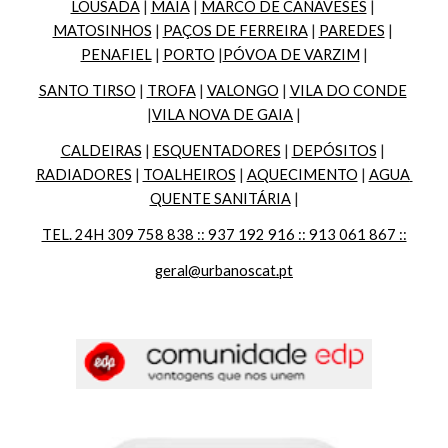
LOUSADA
 | 
MAIA
 | 
MARCO DE CANAVESES
 | 
MATOSINHOS
 | 
PAÇOS DE FERREIRA
 | 
PAREDES
 | 
PENAFIEL
 | 
PORTO
 |
PÓVOA DE VARZIM
 |
SANTO TIRSO
 | 
TROFA
 | 
VALONGO
 | 
VILA DO CONDE
|
VILA NOVA DE GAIA
 |
CALDEIRAS
 | 
ESQUENTADORES
 | 
DEPÓSITOS
 | 
RADIADORES
 | 
TOALHEIROS
 | 
AQUECIMENTO
 | 
AGUA 
QUENTE SANITÁRIA
 |
TEL. 24H 309 758 838 :: 937 192 916 :: 913 061 867 ::
geral@urbanoscat.pt