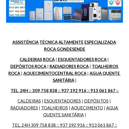
ASSISTÊNCIA
TÉCNICA
ALTAMENTE
ESPECIALIZADA
ROCA GONDESENDE
CALDEIRAS
ROCA
 | 
ESQUENTADORES ROCA
 | 
DEPÓSITOS ROCA
 | 
RADIADORES ROCA
 | 
TOALHEIROS 
ROCA
 | 
AQUECIMENTOCENTRAL ROCA
 | 
AGUA QUENTE 
SANITÁRIA
 |
TEL. 24H :: 309 758 838 :: 937 192 916 :: 913 061 867 ::
CALDEIRAS
 | 
ESQUENTADORES
 | 
DEPÓSITOS
 | 
RADIADORES
 | 
TOALHEIROS
 | 
AQUECIMENTO
 | 
AGUA 
QUENTE SANITÁRIA
 |
TEL. 24H 309 758 838 :: 937 192 916 :: 913 061 867 ::