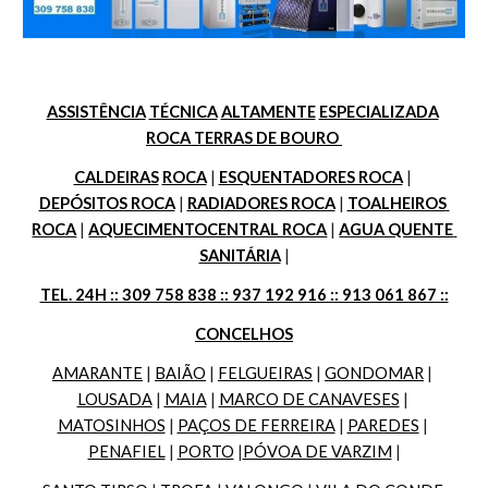
ASSISTÊNCIA
TÉCNICA
ALTAMENTE
ESPECIALIZADA
ROCA TERRAS DE BOURO 
CALDEIRAS
ROCA
 | 
ESQUENTADORES ROCA
 | 
DEPÓSITOS ROCA
 | 
RADIADORES ROCA
 | 
TOALHEIROS 
ROCA
 | 
AQUECIMENTOCENTRAL ROCA
 | 
AGUA QUENTE 
SANITÁRIA
 |
TEL. 24H :: 309 758 838 :: 937 192 916 :: 913 061 867 ::
CONCELHOS
AMARANTE
 | 
BAIÃO
 | 
FELGUEIRAS
 | 
GONDOMAR
 | 
LOUSADA
 | 
MAIA
 | 
MARCO DE CANAVESES
 | 
MATOSINHOS
 | 
PAÇOS DE FERREIRA
 | 
PAREDES
 | 
PENAFIEL
 | 
PORTO
 |
PÓVOA DE VARZIM
 |