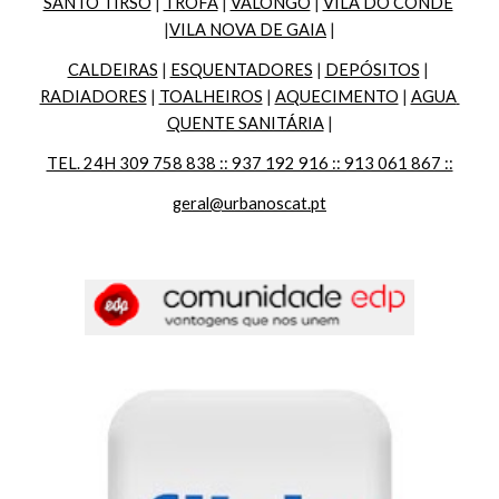
SANTO TIRSO
 | 
TROFA
 | 
VALONGO
 | 
VILA DO CONDE
|
VILA NOVA DE GAIA
 |
CALDEIRAS
 | 
ESQUENTADORES
 | 
DEPÓSITOS
 | 
RADIADORES
 | 
TOALHEIROS
 | 
AQUECIMENTO
 | 
AGUA 
QUENTE SANITÁRIA
 |
TEL. 24H 309 758 838 :: 937 192 916 :: 913 061 867 ::
geral@urbanoscat.pt