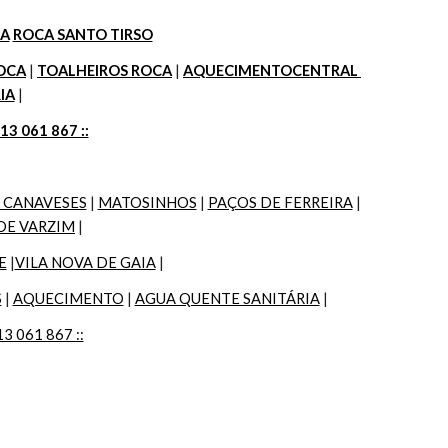
DA
ROCA SANTO TIRSO
OCA
 | 
TOALHEIROS ROCA
 | 
AQUECIMENTOCENTRAL 
IA
 |
913 061 867 ::
 CANAVESES
 | 
MATOSINHOS
 | 
PAÇOS DE FERREIRA
 | 
DE VARZIM
 |
E
 |
VILA NOVA DE GAIA
 |
S
 | 
AQUECIMENTO
 | 
AGUA QUENTE SANITÁRIA
 |
13 061 867 ::