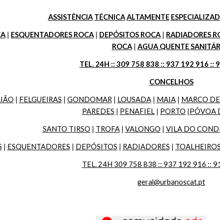
ASSISTÊNCIA
TÉCNICA
ALTAMENTE
ESPECIALIZA
CA
 | 
ESQUENTADORES ROCA
 | 
DEPÓSITOS ROCA
 | 
RADIADORES R
ROCA
 | 
AGUA QUENTE SANITÁR
TEL. 24H :: 309 758 838 :: 937 192 916 :: 
CONCELHOS
IÃO
 | 
FELGUEIRAS
 | 
GONDOMAR
 | 
LOUSADA
 | 
MAIA
 | 
MARCO DE
PAREDES
 | 
PENAFIEL
 | 
PORTO
 |
PÓVOA 
SANTO TIRSO
 | 
TROFA
 | 
VALONGO
 | 
VILA DO COND
S
 | 
ESQUENTADORES
 | 
DEPÓSITOS
 | 
RADIADORES
 | 
TOALHEIRO
TEL. 24H 309 758 838 :: 937 192 916 :: 9
geral@urbanoscat.pt