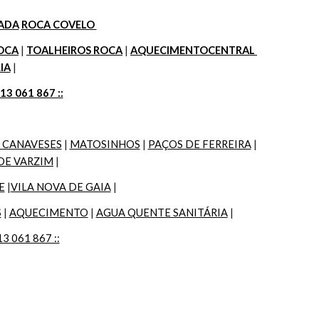
ZADA
ROCA COVELO 
OCA
 | 
TOALHEIROS ROCA
 | 
AQUECIMENTOCENTRAL 
IA
 |
913 061 867 ::
 CANAVESES
 | 
MATOSINHOS
 | 
PAÇOS DE FERREIRA
 | 
DE VARZIM
 |
E
 |
VILA NOVA DE GAIA
 |
S
 | 
AQUECIMENTO
 | 
AGUA QUENTE SANITÁRIA
 |
13 061 867 ::