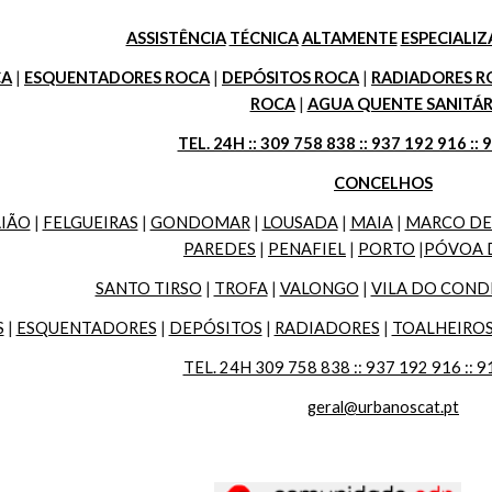
ASSISTÊNCIA
TÉCNICA
ALTAMENTE
ESPECIALI
CA
 | 
ESQUENTADORES ROCA
 | 
DEPÓSITOS ROCA
 | 
RADIADORES R
ROCA
 | 
AGUA QUENTE SANITÁR
TEL. 24H :: 309 758 838 :: 937 192 916 :: 
CONCELHOS
IÃO
 | 
FELGUEIRAS
 | 
GONDOMAR
 | 
LOUSADA
 | 
MAIA
 | 
MARCO DE
PAREDES
 | 
PENAFIEL
 | 
PORTO
 |
PÓVOA 
SANTO TIRSO
 | 
TROFA
 | 
VALONGO
 | 
VILA DO COND
S
 | 
ESQUENTADORES
 | 
DEPÓSITOS
 | 
RADIADORES
 | 
TOALHEIRO
TEL. 24H 309 758 838 :: 937 192 916 :: 9
geral@urbanoscat.pt